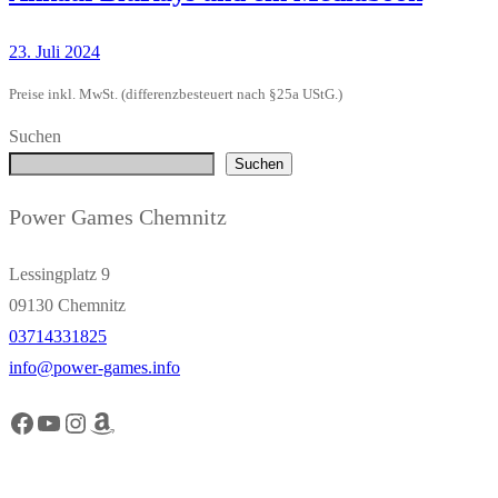
23. Juli 2024
Preise inkl. MwSt. (differenzbesteuert nach §25a UStG.)
Suchen
Suchen
Power Games Chemnitz
Lessingplatz 9
09130 Chemnitz
03714331825
info@power-games.info
Facebook Power Games Chemnitz
YouTube Power Games Chemnitz
Instagram Power Games Chemnitz
Amazon Power Games Chemnitz