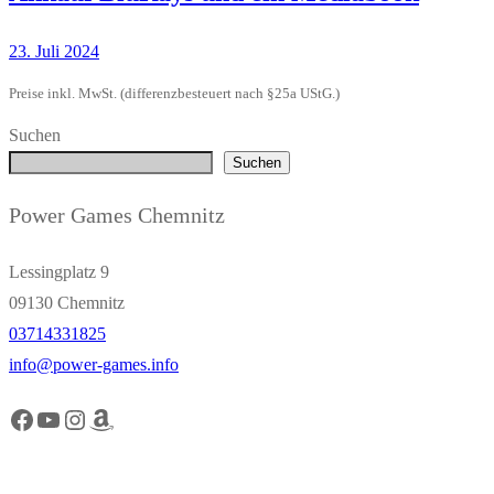
23. Juli 2024
Preise inkl. MwSt. (differenzbesteuert nach §25a UStG.)
Suchen
Suchen
Power Games Chemnitz
Lessingplatz 9
09130 Chemnitz
03714331825
info@power-games.info
Facebook Power Games Chemnitz
YouTube Power Games Chemnitz
Instagram Power Games Chemnitz
Amazon Power Games Chemnitz