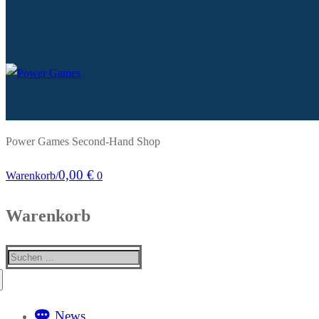
Power Games Second-Hand Shop
0,00
€
Warenkorb
/
0
Warenkorb
Suchen
nach:
News