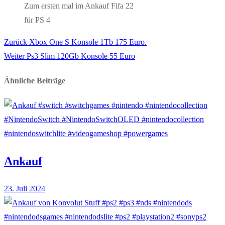
Zum ersten mal im Ankauf Fifa 22
für PS 4
Vorheriger
Zurück
Xbox One S Konsole 1Tb 175 Euro.
Beitragsnavigation
Nächster
Beitrag:
Weiter
Ps3 Slim 120Gb Konsole 55 Euro
Beitrag:
Ähnliche Beiträge
Ankauf
23. Juli 2024