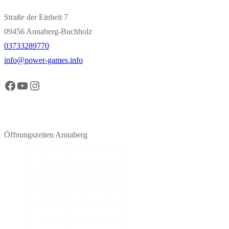
Straße der Einheit 7
09456 Annaberg-Buchholz
03733289770
info@power-games.info
Facebook Power Games Annaberg
YouTube Power Games Annaberg
Instagram Power Games Annaberg
Öffnungszeiten Annaberg
Montag
10:00 - 18:00
Dienstag
10:00 - 18:00
Mittwoch
10:00 - 18:00
Donnerstag
10:00 - 18:00
Freitag
10:00 - 18:00