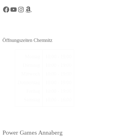
Facebook Power Games Chemnitz
YouTube Power Games Chemnitz
Instagram Power Games Chemnitz
Amazon Power Games Chemnitz
Öffnungszeiten Chemnitz
Montag
10:00 - 19:00
Dienstag
10:00 - 19:00
Mittwoch
10:00 - 19:00
Donnerstag
10:00 - 19:00
Freitag
10:00 - 19:00
Samstag
10:00 - 16:00
Power Games Annaberg