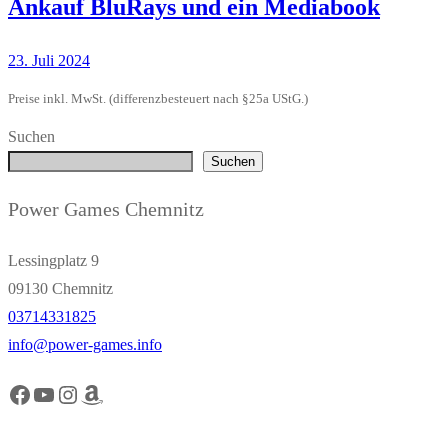
Ankauf BluRays und ein Mediabook
23. Juli 2024
Preise inkl. MwSt. (differenzbesteuert nach §25a UStG.)
Suchen
Suchen
Power Games Chemnitz
Lessingplatz 9
09130 Chemnitz
03714331825
info@power-games.info
Facebook Power Games Chemnitz
YouTube Power Games Chemnitz
Instagram Power Games Chemnitz
Amazon Power Games Chemnitz