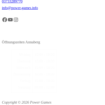
03733289770
info@power-games.info
Facebook Power Games Annaberg
YouTube Power Games Annaberg
Instagram Power Games Annaberg
Öffnungszeiten Annaberg
Montag
10:00 - 18:00
Dienstag
10:00 - 18:00
Mittwoch
10:00 - 18:00
Donnerstag
10:00 - 18:00
Freitag
10:00 - 18:00
Samstag
09:00 - 12:00
Copyright © 2026 Power Games