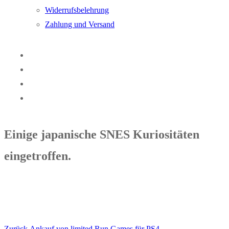
Widerrufsbelehrung
Zahlung und Versand
Einige japanische SNES Kuriositäten
eingetroffen.
Vorheriger
Zurück
Ankauf von limited Run Games für PS4