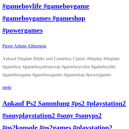
#gameboylife #gameboygame
#gameboygames #gameshop
#powergames
Pierre Admin
Allgemein
Ankauf Displate Bilder und Gameboy Classic #display #displate
#gameboy #gameboyadvancesp #gameboycolor #gameboylife
#gameboygame #gameboygames #gameshop #powergames
mehr
Ankauf Ps2 Sammlung #ps2 #playstation2
#sonyplaystation2 #sony #sonyps2
#ps2konsole #ps2games #playstation2