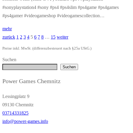
#sonyplaystation4 #sony #ps4 #ps4slim #ps4game #ps4games
#ps4gamer #videogameshop #videogamescollection…
mehr
zurück
1
2
3
4
5
6
7
8
…
15
weiter
Seitennummerierung
Preise inkl. MwSt. (differenzbesteuert nach §25a UStG.)
der
Suchen
Beiträge
Suchen
Power Games Chemnitz
Lessingplatz 9
09130 Chemnitz
03714331825
info@power-games.info