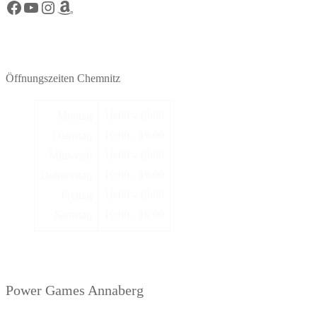
Facebook Power Games Chemnitz
YouTube Power Games Chemnitz
Instagram Power Games Chemnitz
Amazon Power Games Chemnitz
Öffnungszeiten Chemnitz
Montag
10:00 - 19:00
Dienstag
10:00 - 19:00
Mittwoch
10:00 - 19:00
Donnerstag
10:00 - 19:00
Freitag
10:00 - 19:00
Samstag
10:00 - 16:00
Power Games Annaberg