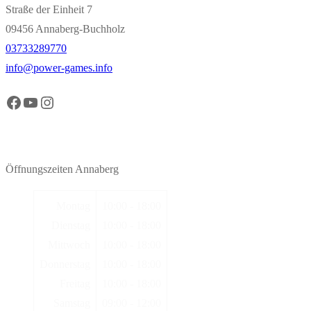
Straße der Einheit 7
09456 Annaberg-Buchholz
03733289770
info@power-games.info
Facebook Power Games Annaberg
YouTube Power Games Annaberg
Instagram Power Games Annaberg
Öffnungszeiten Annaberg
Montag
10:00 - 18:00
Dienstag
10:00 - 18:00
Mittwoch
10:00 - 18:00
Donnerstag
10:00 - 18:00
Freitag
10:00 - 18:00
Samstag
09:00 - 12:00