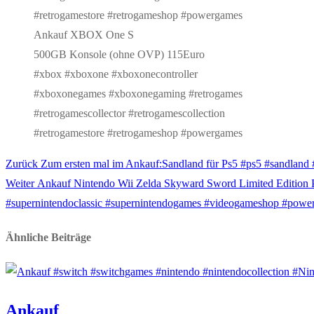
Ankauf XBOX One S
500GB Konsole (ohne OVP) 115Euro
#xbox #xboxone #xboxonecontroller
#xboxonegames #xboxonegaming #retrogames
#retrogamescollector #retrogamescollection
#retrogamestore #retrogameshop #powergames
Vorheriger
Zurück
Zum ersten mal im Ankauf:Sandland für Ps5 #ps5 #sandland
Beitragsnavigation
Nächster
Beitrag:
Weiter
Ankauf Nintendo Wii Zelda Skyward Sword Limited Edition P
Beitrag:
#supernintendoclassic #supernintendogames #videogameshop #powe
Ähnliche Beiträge
Ankauf