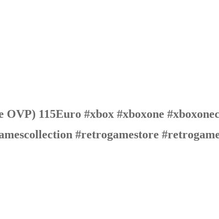
 OVP) 115Euro #xbox #xboxone #xboxonec
gamescollection #retrogamestore #retroga