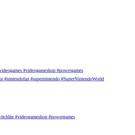
t #videogames #videogameshop #powergames
or #nintendofan #supernintendo #SuperNintendoWorld