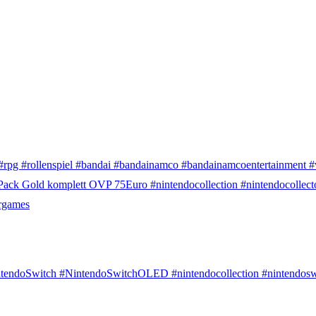
 #rpg #rollenspiel #bandai #bandainamco #bandainamcoentertainmen
ack Gold komplett OVP 75Euro #nintendocollection #nintendocollect
rgames