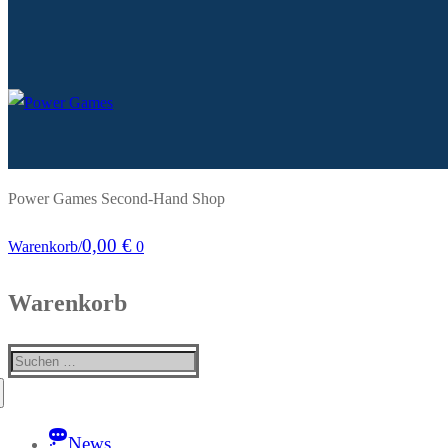
Power Games Second-Hand Shop
0,00
€
Warenkorb
/
0
Warenkorb
Suchen
nach:
News