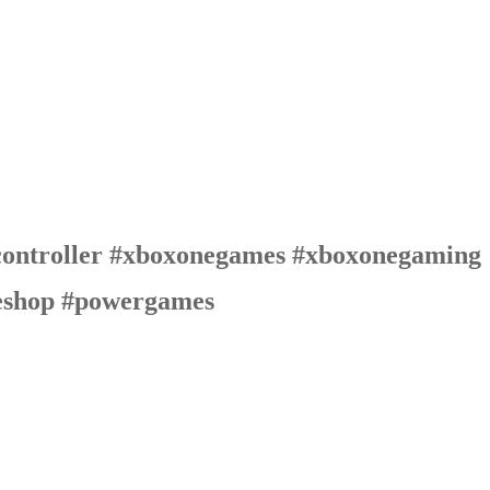
ontroller #xboxonegames #xboxonegaming
meshop #powergames