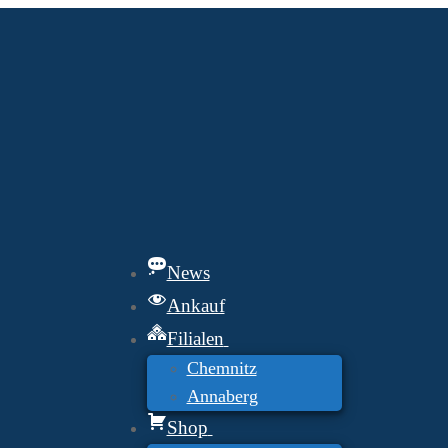
News
Ankauf
Filialen
Chemnitz
Annaberg
Shop