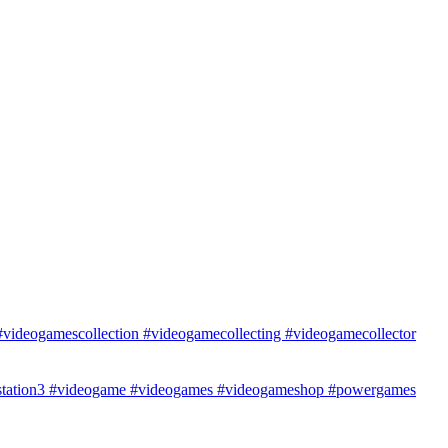
ideogamescollection #videogamecollecting #videogamecollector
ystation3 #videogame #videogames #videogameshop #powergames