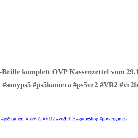
Brille komplett OVP Kassenzettel vom 29.
on5 #sonyps5 #ps5kamera #ps5vr2 #VR2 #vr2
#ps5kamera
#ps5vr2
#VR2
#vr2brille
#gameshop
#powergames