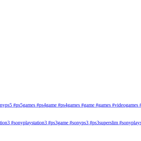
onyps5 #ps5games #ps4game #ps4games #game #games #videogames #v
tion3 #sonyplaystation3 #ps3game #sonyps3 #ps3superslim #sonypla