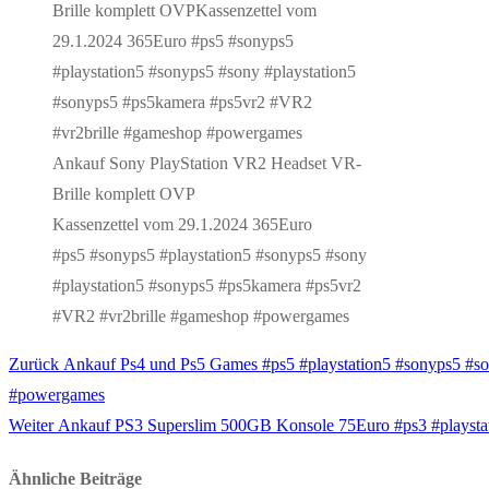
Ankauf Sony PlayStation VR2 Headset VR-
Brille komplett OVP
Kassenzettel vom 29.1.2024 365Euro
#ps5 #sonyps5 #playstation5 #sonyps5 #sony
#playstation5 #sonyps5 #ps5kamera #ps5vr2
#VR2 #vr2brille #gameshop #powergames
Vorheriger
Zurück
Ankauf Ps4 und Ps5 Games #ps5 #playstation5 #sonyps5 #s
Beitragsnavigation
Beitrag:
#powergames
Nächster
Weiter
Ankauf PS3 Superslim 500GB Konsole 75Euro #ps3 #playsta
Beitrag:
Ähnliche Beiträge