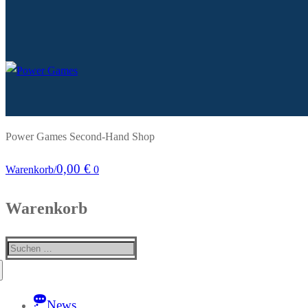
Power Games Second-Hand Shop
0,00
€
Warenkorb
/
0
Warenkorb
Suchen
nach:
News