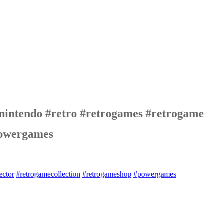
nintendo #retro #retrogames #retrogame
powergames
ector
#retrogamecollection
#retrogameshop
#powergames