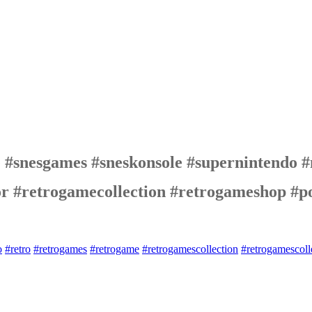
#snesgames #sneskonsole #supernintendo #
tor #retrogamecollection #retrogameshop #
o
#retro
#retrogames
#retrogame
#retrogamescollection
#retrogamescoll