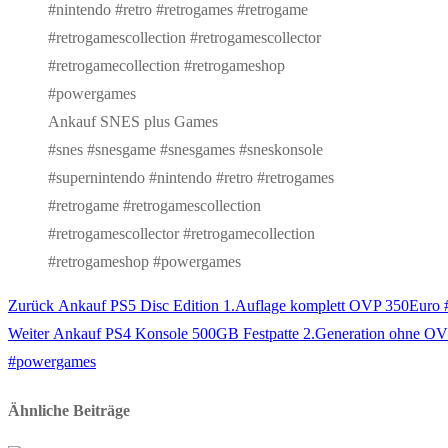
Ankauf SNES plus Games
#snes #snesgame #snesgames #sneskonsole
#supernintendo #nintendo #retro #retrogames
#retrogame #retrogamescollection
#retrogamescollector #retrogamecollection
#retrogameshop #powergames
Vorheriger
Zurück
Ankauf PS5 Disc Edition 1.Auflage komplett OVP 350Euro 
Beitragsnavigation
Nächster
Beitrag:
Weiter
Ankauf PS4 Konsole 500GB Festpatte 2.Generation ohne OV
Beitrag:
#powergames
Ähnliche Beiträge