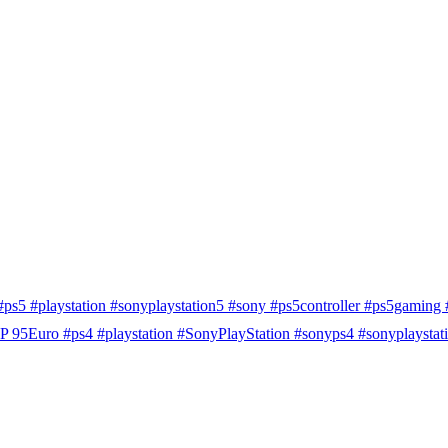
#ps5 #playstation #sonyplaystation5 #sony #ps5controller #ps5gam
P 95Euro #ps4 #playstation #SonyPlayStation #sonyps4 #sonyplayst