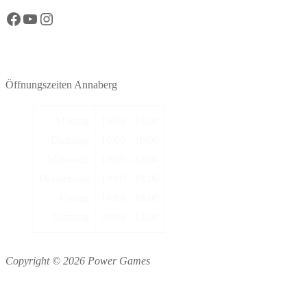
Facebook Power Games Annaberg
YouTube Power Games Annaberg
Instagram Power Games Annaberg
Öffnungszeiten Annaberg
Montag
10:00 - 18:00
Dienstag
10:00 - 18:00
Mittwoch
10:00 - 18:00
Donnerstag
10:00 - 18:00
Freitag
10:00 - 18:00
Samstag
09:00 - 12:00
Copyright © 2026 Power Games