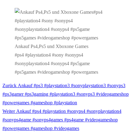
Ankauf Ps4,Ps5 und Xboxone Games
#ps4 #playstation4 #sony #sonyps4
#sonyplaystation4 #sonyps4 #ps5game
#ps5games #videogameshop #powergames
Vorheriger
Zurück
Ankauf #ps3 #playstation3 #sonyplaystation3 #sonyps3
Beitragsnavigation
Beitrag:
#ps3gamer #ps3gaming #playstation3 #sonyps3 #videogameshop
#powergames #gameshop #playstation
Nächster
Weiter
Ankauf #ps4 #playstation #sonyps4 #sonyplaystation4
Beitrag:
#sonyps4game #sonyps4games #ps4game #videogameshop
#powergames #gameshop #videogames