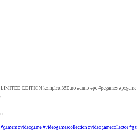
ro
#gamers
#videogame
#videogamescollection
#videogamecollector
#ga