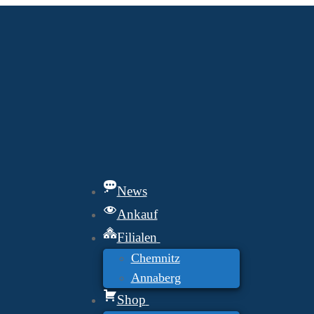
News
Ankauf
Filialen
Chemnitz
Annaberg
Shop