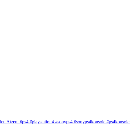
 den Atzen. #ps4 #playstation4 #sonyps4 #sonyps4konsole #ps4konso