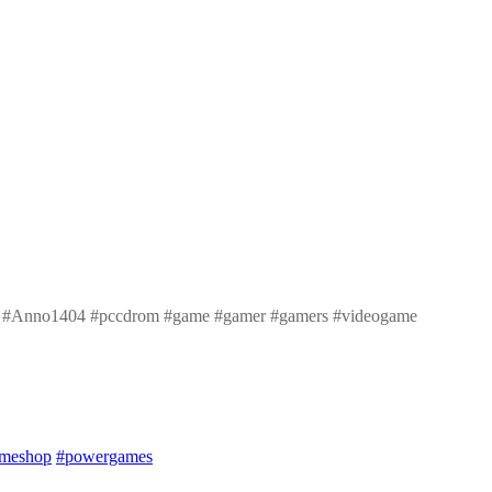
meshop
#powergames