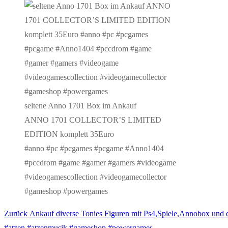
seltene Anno 1701 Box im Ankauf
ANNO 1701 COLLECTOR’S LIMITED
EDITION komplett 35Euro
#anno #pc #pcgames #pcgame #Anno1404
#pccdrom #game #gamer #gamers #videogame
#videogamescollection #videogamecollector
#gameshop #powergames
Vorheriger
Zurück
Ankauf diverse Tonies Figuren mit Ps4,Spiele,Annobox und
Beitragsnavigation
Beitrag:
#atzen #atzenmusik #gameshop #powergames