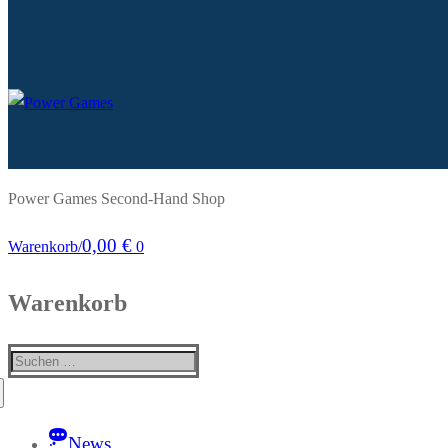
Power Games Second-Hand Shop
0,00
€
Warenkorb
/
0
Warenkorb
Suchen
nach:
News